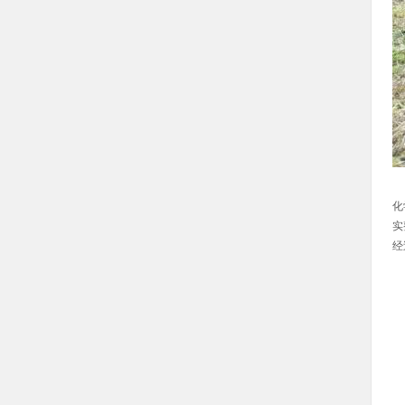
本
化
实
经