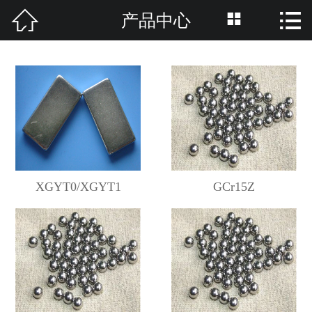



产品中心
ENGLISH

网站首页

公司简介
产品中心
新闻资讯
XGYT0/XGYT1
GCr15Z
公司荣誉
在线留言
联系方式