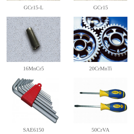
GCr15-L
GCr15
16MnCr5
20CrMnTi
SAE6150
50CrVA